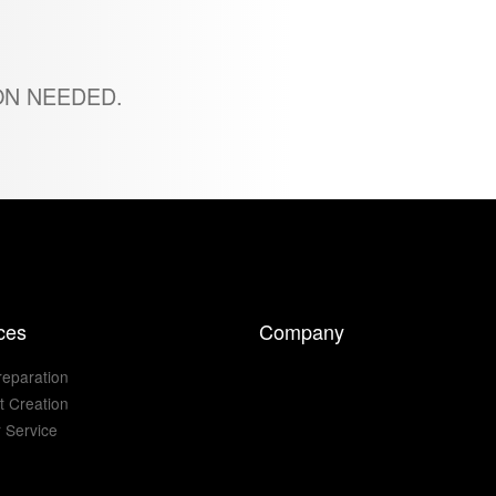
ON NEEDED.
ces
Company
reparation
t Creation
 Service