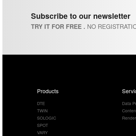
Subscribe to our newsletter
NO REGISTRATI
TRY IT FOR FREE .
Products
Servi
DTE
Data P
TWIN
Conten
SOLOGIC
Render
SPOT
VARY