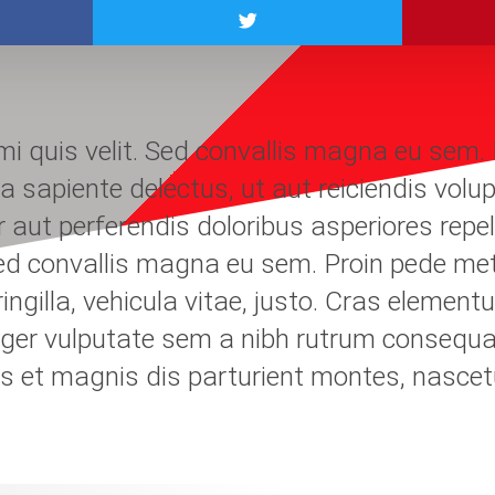
i quis velit. Sed convallis magna eu sem.
 a sapiente delectus, ut aut reiciendis vol
 aut perferendis doloribus asperiores repe
ed convallis magna eu sem. Proin pede met
ngilla, vehicula vitae, justo. Cras element
eger vulputate sem a nibh rutrum consequa
 et magnis dis parturient montes, nascetu