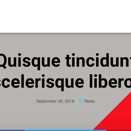
Quisque tincidun
celerisque liber
September 28, 2018
News