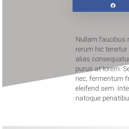
Nullam faucibus m
rerum hic tenetur
alias consequatur
purus at lorem. S
nec, fermentum fri
eleifend sem. Int
natoque penatibus