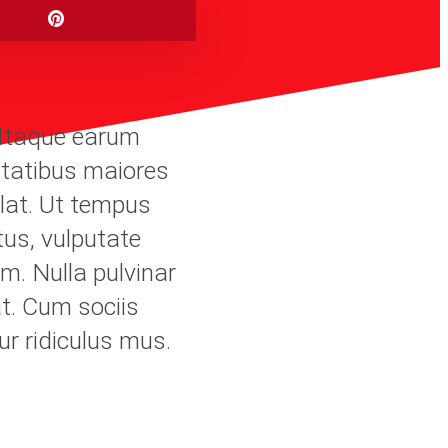
 Itaque earum
uptatibus maiores
llat. Ut tempus
us, vulputate
um. Nulla pulvinar
t. Cum sociis
r ridiculus mus.