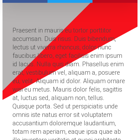
Praesent in mauris eu tortor porttitor
accumsan. Duis risus. Duis bibendum,
lectus ut viverra rhoncus, dolor nunc
faucibus libero, eget facilisis enim ipsum
id lacus. Nulla quis diam. Phasellus enim
erat, vestibulum vel, aliquam a, posuere
eu, velit. Aliquam id dolor. Aliquam ornare
wisi eu metus. Mauris dolor felis, sagittis
at, luctus sed, aliquam non, tellus.
Quisque porta. Sed ut perspiciatis unde
omnis iste natus error sit voluptatem
accusantium doloremque laudantium,
totam rem aperiam, eaque ipsa quae ab